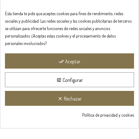
Esta tienda te pide que aceptes cookies para fines de rendimiento, redes
sociales y publicidad. Las redes sociales y las cookies publicitarias de terceros
se utilizan para ofrecerte funciones de redes sociales y anuncios
personalizados. ¿Aceptas estas cookies y el procesamiento de datos
personales involucrados?
Aceptar
done_all
Configurar
tune
Rechazar
clear
Obtén un 5%
de descuent
Anteri
Si



Política de privacidad y cookies