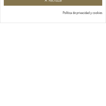
Rechazar
clear
Obtén un 5%
de descuent

Política de privacidad y cookies
0