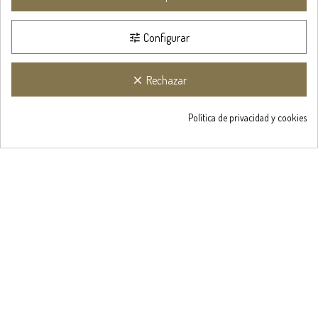
Configurar
tune
Rechazar
clear
Obtén un 5%
de descuent

Política de privacidad y cookies