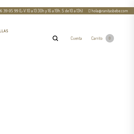
(L-V 10 a 13:30h y 16 a 19h. S de 10 a 13h)
hola@ranitasbebe.com
6 39 05 99
LLAS
Cuenta
Carrito
0