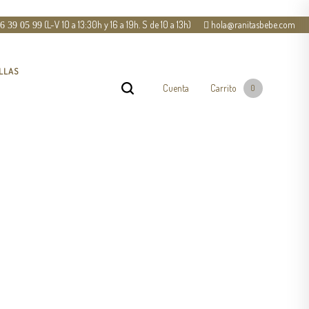
(L-V 10 a 13:30h y 16 a 19h. S de 10 a 13h)
hola@ranitasbebe.com
6 39 05 99
LLAS
Cuenta
Carrito
0