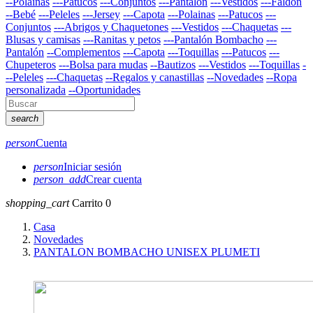
--Polainas
---Patucos
---Conjuntos
---Pantalón
---Vestidos
---Faldón
--Bebé
---Peleles
---Jersey
---Capota
---Polainas
---Patucos
---
Conjuntos
---Abrigos y Chaquetones
---Vestidos
---Chaquetas
---
Blusas y camisas
---Ranitas y petos
---Pantalón Bombacho
---
Pantalón
--Complementos
---Capota
---Toquillas
---Patucos
---
Chupeteros
---Bolsa para mudas
--Bautizos
---Vestidos
---Toquillas
-
--Peleles
---Chaquetas
--Regalos y canastillas
--Novedades
--Ropa
personalizada
--Oportunidades
search
person
Cuenta
person
Iniciar sesión
person_add
Crear cuenta
shopping_cart
Carrito
0
Casa
Novedades
PANTALON BOMBACHO UNISEX PLUMETI