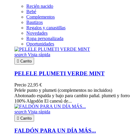
Recién nacido
Bebé
Complementos
Bautizos
Regalos y canastillas
Novedades
Ropa personalizada
Oportunidades
search
Vista rápida

Carrito
PELELE PLUMETI VERDE MINT
Precio
22,95 €
Pelele punto y plumeti (complementos no incluidos)
Abotonado espalda y bajo para cambio pañal. plumeti y forro
100% Algodón El canesú de...
search
Vista rápida

Carrito
FALDÓN PARA UN DÍA MÁS...