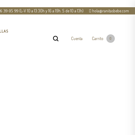
(L-V 10 a 13:30h y 16 a 19h. S de 10 a 13h)
hola@ranitasbebe.com
6 39 05 99
LLAS
Cuenta
Carrito
0