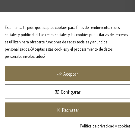
Esta tienda te pide que aceptes cookies para fines de rendimiento, redes
sociales y publicidad. Las redes sociales y las cookies publicitarias de terceros
se utilizan para ofrecerte funciones de redes sociales y anuncios
personalizados. ¿Aceptas estas cookies y el procesamiento de datos
personales involucrados?
Aceptar
done_all
Configurar
tune
Rechazar
clear
Obtén un 5%
de descuent

Política de privacidad y cookies