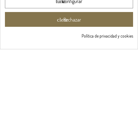
tune
Configurar
clear
Rechazar
Obtén un 5%
de descuent

Política de privacidad y cookies