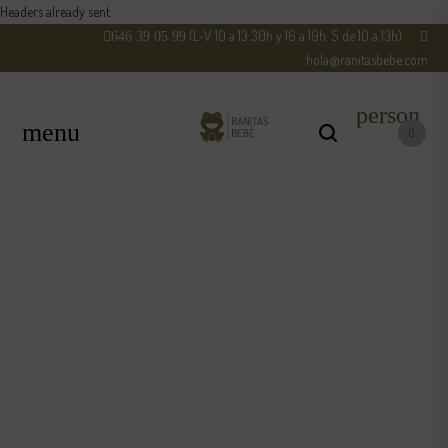
Headers already sent
(L-V 10 a 13:30h y 16 a 19h. S de 10 a 13h)
646 39 05 99
hola@ranitasbebe.com
person
0