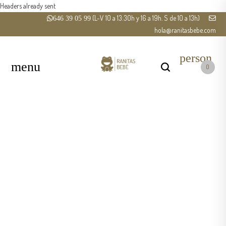
Headers already sent
(L-V 10 a 13:30h y 16 a 19h. S de 10 a 13h)
646 39 05 99
hola@ranitasbebe.com
person
0