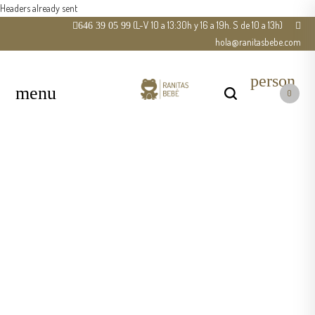
Headers already sent
(L-V 10 a 13:30h y 16 a 19h. S de 10 a 13h)
646 39 05 99
hola@ranitasbebe.com
person
0