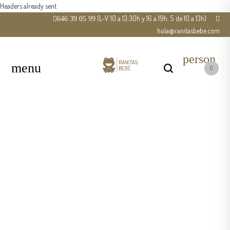
Headers already sent
(L-V 10 a 13:30h y 16 a 19h. S de 10 a 13h)
646 39 05 99
hola@ranitasbebe.com
person
0