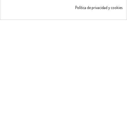
Obtén un 5%
de descuent

Política de privacidad y cookies