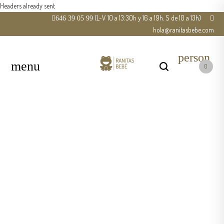
Headers already sent
(L-V 10 a 13:30h y 16 a 19h. S de 10 a 13h)
646 39 05 99
hola@ranitasbebe.com
person
0