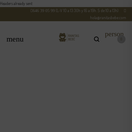
Headers already sent
(L-V 10 a 13:30h y 16 a 19h. S de 10 a 13h)
646 39 05 99
hola@ranitasbebe.com
person
0