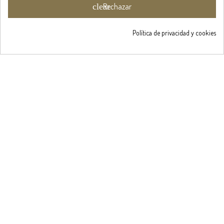
clear
Rechazar
Obtén un 5%
de descuent

Política de privacidad y cookies