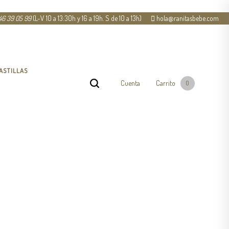
46 39 05 99
(L-V 10 a 13:30h y 16 a 19h. S de 10 a 13h)
hola@ranitasbebe.com
ASTILLAS
Cuenta
Carrito
0